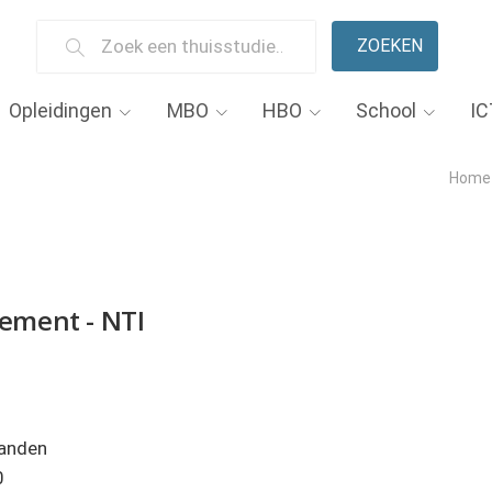
ZOEKEN
Opleidingen
MBO
HBO
School
IC
Home
ment - NTI
anden
0