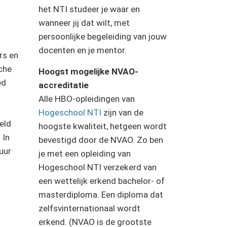
het NTI studeer je waar en
wanneer jij dat wilt, met
persoonlijke begeleiding van jouw
docenten en je mentor.
rs en
che
Hoogst mogelijke NVAO-
ed
accreditatie
Alle HBO-opleidingen van
Hogeschool NTI
zijn van de
eld
hoogste kwaliteit, hetgeen wordt
 In
bevestigd door de NVAO. Zo ben
tuur
je met een opleiding van
Hogeschool NTI verzekerd van
een wettelijk erkend bachelor- of
masterdiploma. Een diploma dat
zelfsvinternationaal wordt
erkend. (NVAO is de grootste