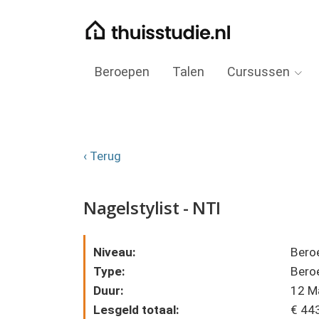
Beroepen
Talen
Cursussen
‹ Terug
Nagelstylist - NTI
Niveau:
Bero
Type:
Bero
Duur:
12 M
Lesgeld totaal:
€ 44