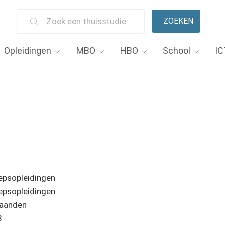
ZOEKEN
Opleidingen
MBO
HBO
School
IC
epsopleidingen
epsopleidingen
aanden
3